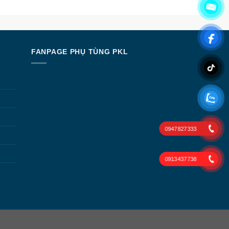
N
FANPAGE PHỤ TÙNG PKL
0947827333
0913437738