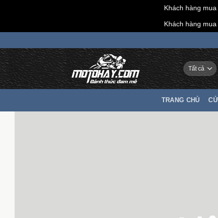
Khách hàng mua h
Khách hàng mua h
Chuyển
đến
nội
dung
TRANG CHỦ
CỬ