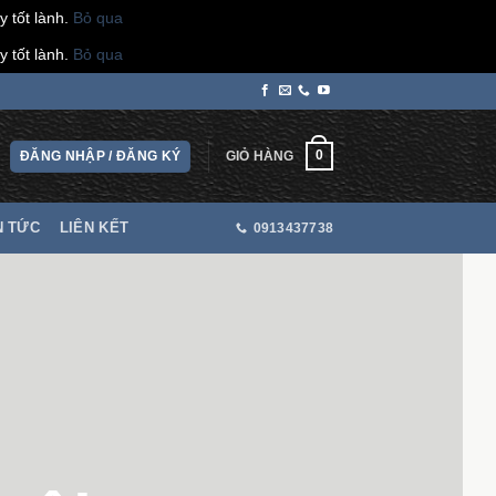
 tốt lành.
Bỏ qua
 tốt lành.
Bỏ qua
0
ĐĂNG NHẬP / ĐĂNG KÝ
GIỎ HÀNG
N TỨC
LIÊN KẾT
0913437738