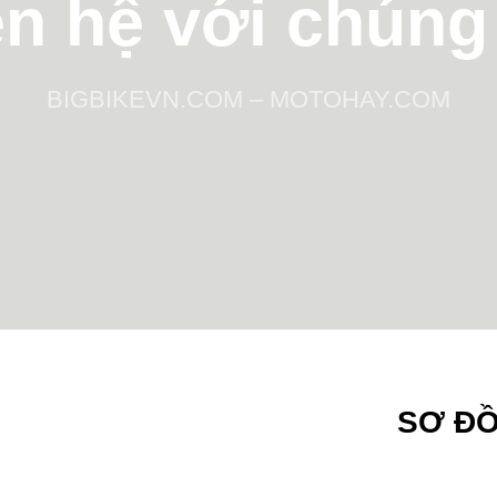
ên hệ với chúng 
BIGBIKEVN.COM – MOTOHAY.COM
SƠ ĐỒ