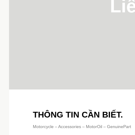
Li
THÔNG TIN CẦN BIẾT.
Motorcycle – Accessories – MotorOil – GenuinePart