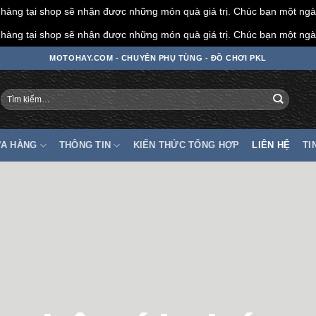
àng tại shop sẽ nhận được những món quà giá trị. Chúc bạn một ngày
àng tại shop sẽ nhận được những món quà giá trị. Chúc bạn một ngày
MOTOHAY.COM - CHUYÊN PHỤ TÙNG - ĐỒ CHƠI PKL
Tìm
kiếm:
A HÀNG
THÔNG TIN
KIẾN THỨC TỔNG HỢP
LIÊN HỆ
TI