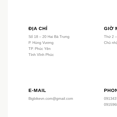
ĐỊA CHỈ
GIỜ 
Số 18 – 20 Hai Bà Trưng
P. Hùng Vương
Thứ 2 –
TP. Phúc Yên
Chủ nhậ
Tỉnh Vĩnh Phúc
E-MAIL
PHO
Bigbikevn.com@gmail.com
091343
091596