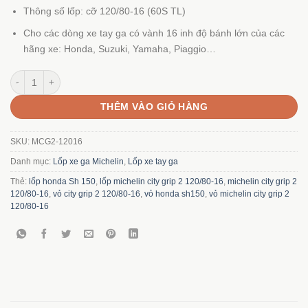
Thông số lốp: cỡ 120/80-16 (60S TL)
Cho các dòng xe tay ga có vành 16 inh độ bánh lớn của các
hãng xe: Honda, Suzuki, Yamaha, Piaggio…
Lốp Michelin City Grip 2 120/80-16 số lượng
THÊM VÀO GIỎ HÀNG
SKU:
MCG2-12016
Danh mục:
Lốp xe ga Michelin
,
Lốp xe tay ga
Thẻ:
lốp honda Sh 150
,
lốp michelin city grip 2 120/80-16
,
michelin city grip 2
120/80-16
,
vỏ city grip 2 120/80-16
,
vỏ honda sh150
,
vỏ michelin city grip 2
120/80-16