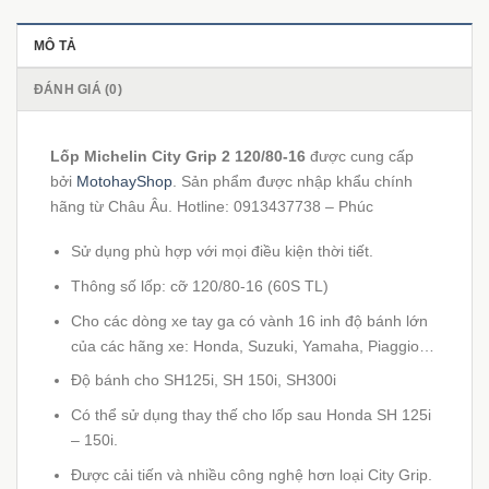
MÔ TẢ
ĐÁNH GIÁ (0)
Lốp Michelin City Grip 2 120/80-16
được cung cấp
bởi
MotohayShop
. Sản phẩm được nhập khẩu chính
hãng từ Châu Âu. Hotline: 0913437738 – Phúc
Sử dụng phù hợp với mọi điều kiện thời tiết.
Thông số lốp: cỡ 120/80-16 (60S TL)
Cho các dòng xe tay ga có vành 16 inh độ bánh lớn
của các hãng xe: Honda, Suzuki, Yamaha, Piaggio…
Độ bánh cho SH125i, SH 150i, SH300i
Có thể sử dụng thay thế cho lốp sau Honda SH 125i
– 150i.
Được cải tiến và nhiều công nghệ hơn loại City Grip.