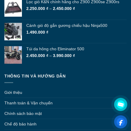
Lọc gió K&N chính hãng cho Z900 Z900se Z900rs
Khoảng
2.250.000
₫
–
2.450.000
₫
giá:
từ
2.250.000 ₫
Cánh gió độ gắn gương chiếu hậu Ninja500
đến
1.490.000
₫
2.450.000 ₫
Túi da hông cho Eliminator 500
Khoảng
2.450.000
₫
–
3.990.000
₫
giá:
từ
2.450.000 ₫
THÔNG TIN VÀ HƯỚNG DẪN
đến
3.990.000 ₫
Giới thiệu
Thanh toán & Vận chuyển
Chính sách bảo mật
Chế độ bảo hành