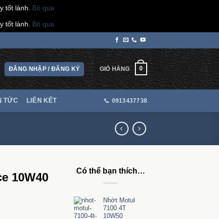
 tốt lành.
Bỏ qua
 tốt lành.
Bỏ qua
0
ĐĂNG NHẬP / ĐĂNG KÝ
GIỎ HÀNG
N TỨC
LIÊN KẾT
0913437738
Có thể bạn thích…
ce 10W40
Nhớt Motul
7100 4T
10W50