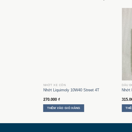
HỤ TRỢ
NHỚT XE CÔN
DẦU Đ
eet Race 4T 10W50
Nhớt Liquimoly 10W40 Street 4T
Nhớt 
270.000
₫
315.
G
THÊM VÀO GIỎ HÀNG
THÊ