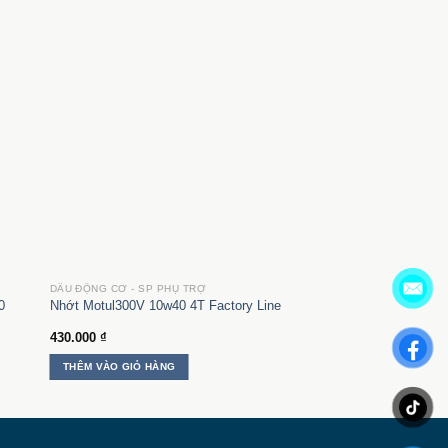
DẦU ĐỘNG CƠ - SP PHỤ TRỢ
0
Nhớt Motul300V 10w40 4T Factory Line
430.000
₫
THÊM VÀO GIỎ HÀNG