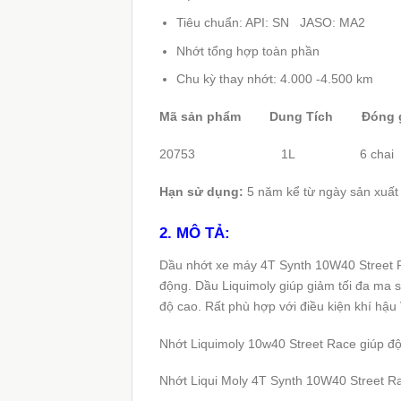
Tiêu chuẩn: API: SN JASO: MA2
Nhớt tổng hợp toàn phần
Chu kỳ thay nhớt: 4.000 -4.500 km
Mã sản phẩm Dung Tích Đóng g
20753
1L
6
chai
Hạn sử dụng:
5 năm kể từ ngày sản xuất
2. MÔ TẢ:
Dầu nhớt xe máy 4T Synth 10W40 Street Ra
động. Dầu Liquimoly giúp giảm tối đa ma
độ cao. Rất phù hợp với điều kiện khí hậu
Nhớt Liquimoly 10w40 Street Race giúp độn
Nhớt Liqui Moly 4T Synth 10W40 Street Rac