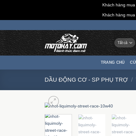
Khách hàng mua h
Khách hàng mua h
Chuyển
đến
nội
dung
TRANG CHỦ
CỬ
DẦU ĐỘNG CƠ - SP PHỤ TRỢ
/