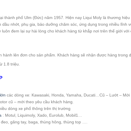
 thành phố Ulm (Đức) năm 1957. Hiện nay Liqui Moly là thương hiệu dầu 
 dầu nhớt, phụ gia, bảo dưỡng chăm sóc, ứng dụng trong nhiều lĩnh vực
y luôn đem lại sự hài lòng cho khách hàng từ khắp nơi trên thế giới với 
iến hành lên đơn cho sản phẩm. Khách hàng sẽ nhận được hàng trong d
ừ 1.8 triệu.
P
:
lớn
các dòng xe: Kawasaki, Honda, Yamaha, Ducati…Cũ – Lướt – Mới
motor cũ – mới theo yêu cầu khách hàng.
hiều dòng xe phổ thông trên thị trường
a
: Motul, Liquimoly, Xado, Eurolub, Mobil1…
i đeo, găng tay, baga, thùng hông, thùng top ….