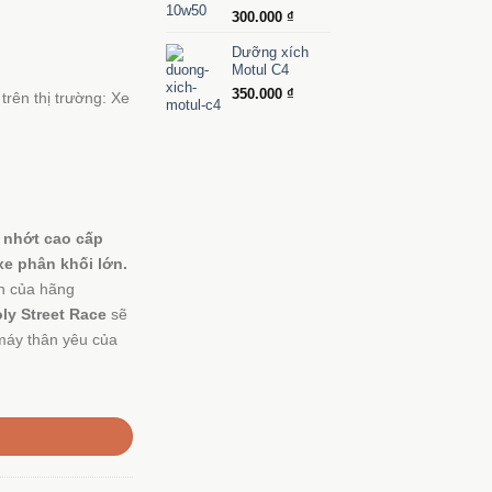
300.000
₫
Dưỡng xích
Motul C4
350.000
₫
trên thị trường: Xe
 nhớt cao cấp
xe phân khối lớn.
ến của hãng
ly Street Race
sẽ
 máy thân yêu của
 lượng