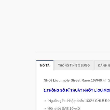
MÔ TẢ
THÔNG TIN BỔ SUNG
ĐÁNH GI
Nhớt Liquimoly Street Race 10W40
4T S
1.THÔNG SỐ KĨ THUẬT NHỚT LIQUIMO
Nguồn gốc: Nhập khẩu 100% CHLB Đứ
Độ nhớt SAE 10w40