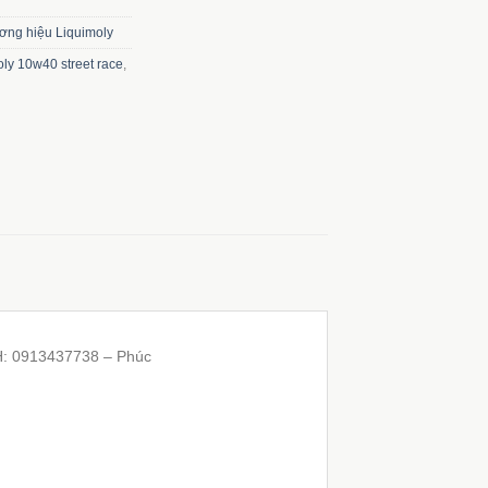
ơng hiệu Liquimoly
oly 10w40 street race
,
H: 0913437738 – Phúc