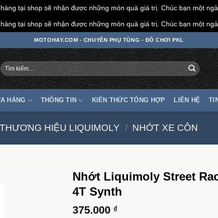
àng tại shop sẽ nhận được những món quà giá trị. Chúc bạn một ngày
àng tại shop sẽ nhận được những món quà giá trị. Chúc bạn một ngày
MOTOHAY.COM - CHUYÊN PHỤ TÙNG - ĐỒ CHƠI PKL
Tìm
kiếm:
A HÀNG
THÔNG TIN
KIẾN THỨC TỔNG HỢP
LIÊN HỆ
TI
THƯƠNG HIỆU LIQUIMOLY
/
NHỚT XE CÔN
Nhớt Liquimoly Street Ra
4T Synth
375.000
₫