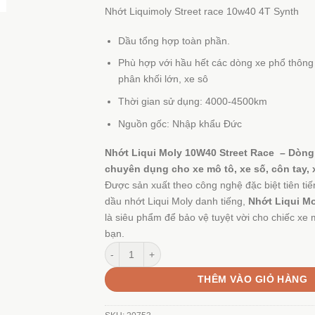
Nhớt Liquimoly Street race 10w40 4T Synth
Dầu tổng hợp toàn phần.
Phù hợp với hầu hết các dòng xe phổ thông 
phân khối lớn, xe sô
Thời gian sử dụng: 4000-4500km
Nguồn gốc: Nhập khẩu Đức
Nhớt Liqui Moly 10W40 Street Race – Dòng
chuyên dụng cho xe mô tô, xe số, côn tay, 
Được sản xuất theo công nghệ đặc biệt tiên ti
dầu nhớt Liqui Moly danh tiếng,
Nhớt Liqui Mo
là siêu phẩm để bảo vệ tuyệt vời cho chiếc xe
bạn.
Nhớt Liquimoly Street Race 10W40 4T Synth số
THÊM VÀO GIỎ HÀNG