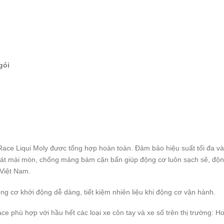
ói
ce Liqui Moly đươc tổng hợp hoàn toàn. Đảm bảo hiệu suất tối đa và 
 sát mài mòn, chống mảng bám cặn bẩn giúp động cơ luôn sạch sẽ, độn
 Việt Nam.
g cơ khởi động dễ dàng, tiết kiệm nhiên liệu khi động cơ vận hành.
e phù hợp với hầu hết các loại xe côn tay và xe số trên thị trường: 