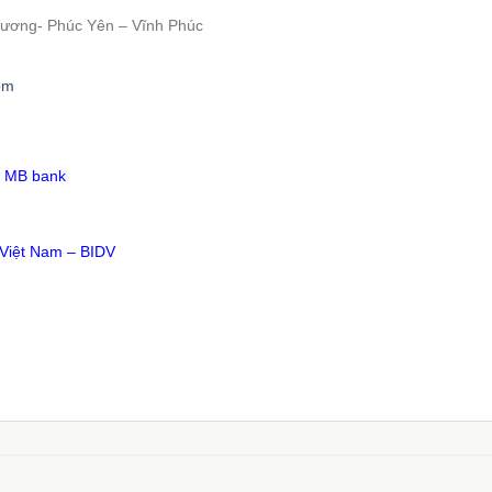
 Vương- Phúc Yên – Vĩnh Phúc
om
– MB bank
 Việt Nam – BIDV