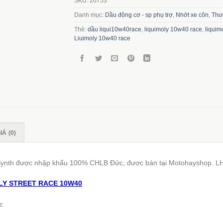
SKU:
20753
Danh mục:
Dầu động cơ - sp phụ trợ
,
Nhớt xe côn
,
Thư
Thẻ:
dầu liqui10w40race
,
liquimoly 10w40 race
,
liquim
Liuimoly 10w40 race
Á (0)
ynth được nhập khẩu 100% CHLB Đức, được bán tại Motohayshop. L
LY STREET RACE 10W40
c