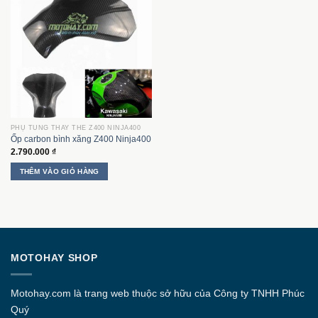
PHỤ TÙNG THAY THẾ Z400 NINJA400
Ốp carbon bình xăng Z400 Ninja400
2.790.000
₫
THÊM VÀO GIỎ HÀNG
MOTOHAY SHOP
Motohay.com
là trang web thuộc sở hữu của Công ty
TNHH Phúc
Quý