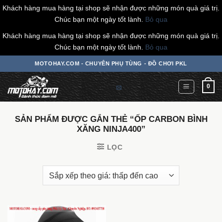
Khách hàng mua hàng tại shop sẽ nhận được những món quà giá trị.
Chúc bạn một ngày tốt lành.
Bỏ qua
Khách hàng mua hàng tại shop sẽ nhận được những món quà giá trị.
Chúc bạn một ngày tốt lành.
Bỏ qua
Chuyển
MOTOHAY.COM - CHUYÊN PHỤ TÙNG - ĐỒ CHƠI PKL
đến
nội
0
dung
SẢN PHẨM ĐƯỢC GẮN THẺ “ỐP CARBON BÌNH
XĂNG NINJA400”
LỌC