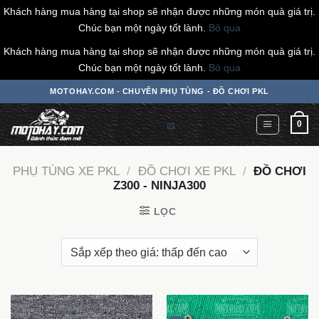
Khách hàng mua hàng tại shop sẽ nhận được những món quà giá trị.
Chúc bạn một ngày tốt lành.
Bỏ qua
Khách hàng mua hàng tại shop sẽ nhận được những món quà giá trị.
Chúc bạn một ngày tốt lành.
Bỏ qua
Chuyển
MOTOHAY.COM - CHUYÊN PHỤ TÙNG - ĐỒ CHƠI PKL
đến
nội
0
dung
PHỤ TÙNG XE PKL
/
ĐỒ CHƠI XE PKL
/
ĐỒ CHƠI
Z300 - NINJA300
LỌC