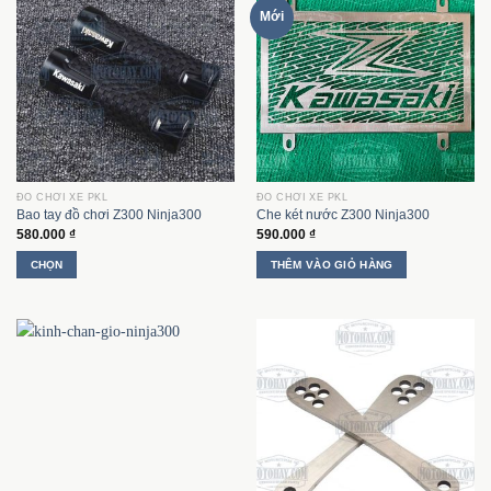
Mới
ĐỒ CHƠI XE PKL
ĐỒ CHƠI XE PKL
Bao tay đồ chơi Z300 Ninja300
Che két nước Z300 Ninja300
580.000
₫
590.000
₫
CHỌN
THÊM VÀO GIỎ HÀNG
Sản
phẩm
này
có
nhiều
biến
thể.
Các
tùy
chọn