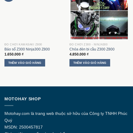
biến
thể.
Các
tùy
chọn
có
thể
được
ĐỒ CHƠI KAWASAKI Z800
ĐỒ CHƠI Z300 - NINJA300
chọn
Báo số Z300 Ninja300 Z800
Chóa đèn bi cầu Z300 Z800
trên
1.650.000
₫
4.850.000
₫
trang
sản
THÊM VÀO GIỎ HÀNG
THÊM VÀO GIỎ HÀNG
phẩm
MOTOHAY SHOP
Motohay.com
là trang web thuộc sở hữu của Công ty
TNHH Phúc
Quý
MSDN: 2500457817