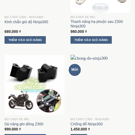
có
thể
được
ĐỒ CHƠI Z300 - NINJA300
ĐỒ CHƠI XE PKL
chọn
Thanh nâng hạ phuộc sau Z300
Kính chắn gió độ Ninja300
trên
Ninja300
trang
680.000
₫
980.000
₫
sản
THÊM VÀO GIỎ HÀNG
THÊM VÀO GIỎ HÀNG
phẩm
Mới
ĐỒ CHƠI XE PKL
ĐỒ CHƠI Z300 - NINJA300
Gù nâng ghi đông Z300
Chống đổ Ninja300
990.000
₫
1.450.000
₫