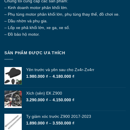
Chúng tôi cung cấp các sản phẩm:
– Kinh doanh motor phân khối lớn.
– Phụ tùng motor phân khối lớn, phụ tùng thay thế, đồ chơi xe.
– Dầu nhờn và phụ gia.
– Lốp xe phâ khối lớn, xe ga, xe số.
– Đồ bảo hộ motor.
SẢN PHẨM ĐƯỢC ƯA THÍCH
Yên trước và yên sau cho Zx4r-Zx4rr
Khoảng
1.980.000
₫
–
4.180.000
₫
giá:
từ
1.980.000 ₫
Xích (sên) EK Z900
đến
Khoảng
3.290.000
₫
–
4.150.000
₫
4.180.000 ₫
giá:
từ
3.290.000 ₫
Ty giảm xóc trước Z900 2017-2023
đến
Khoảng
1.890.000
₫
–
3.550.000
₫
4.150.000 ₫
giá: