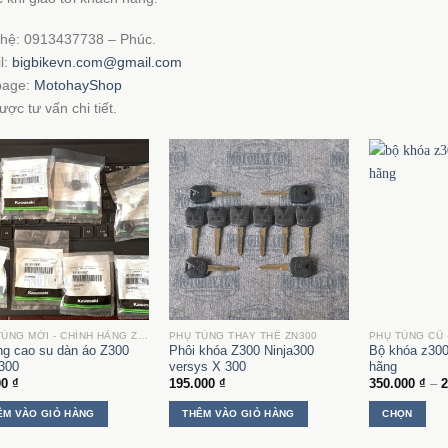
 hệ: 0913437738 – Phúc.
l:
bigbikevn.com@gmail.com
page:
MotohayShop
ợc tư vấn chi tiết.
PHỤ TÙNG MỚI - CHÍNH HÃNG ZN300
PHỤ TÙNG THAY THẾ ZN300
ng cao su dàn áo Z300
Phôi khóa Z300 Ninja300
Bộ khóa z300
a300
versys X 300
hãng
00
₫
195.000
₫
350.000
₫
–
2
ÊM VÀO GIỎ HÀNG
THÊM VÀO GIỎ HÀNG
CHỌN
Sản