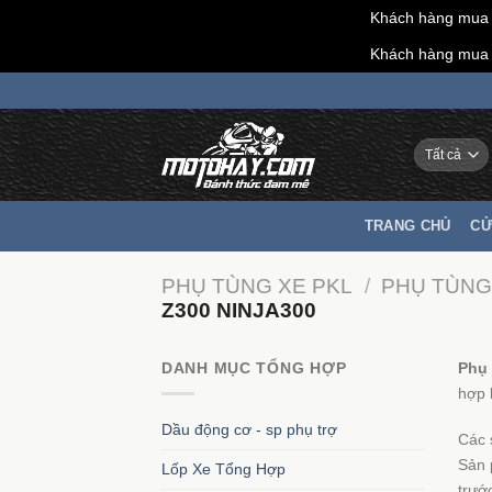
Khách hàng mua h
Khách hàng mua h
Chuyển
đến
nội
dung
TRANG CHỦ
CỬ
PHỤ TÙNG XE PKL
/
PHỤ TÙNG
Z300 NINJA300
DANH MỤC TỔNG HỢP
Phụ 
hợp 
Dầu động cơ - sp phụ trợ
Các 
Sản 
Lốp Xe Tổng Hợp
trướ