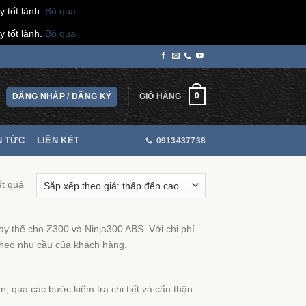
 tốt lành.
Bỏ qua
 tốt lành.
Bỏ qua
0
ĐĂNG NHẬP / ĐĂNG KÝ
GIỎ HÀNG
N TỨC
LIÊN KẾT
0913437738
ết quả
ay thế cho Z300 và Ninja300 ABS. Với chi phí
 theo nhu cầu của khách hàng.
n, qua các bước kiểm tra chi tiết và cẩn thận