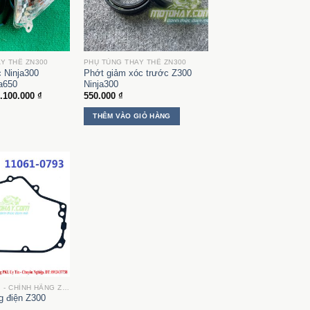
Y THẾ ZN300
PHỤ TÙNG THAY THẾ ZN300
c Ninja300
Phớt giảm xóc trước Z300
ja650
Ninja300
Khoảng
.100.000
₫
550.000
₫
giá:
từ
THÊM VÀO GIỎ HÀNG
550.000 ₫
đến
1.100.000 ₫
PHỤ TÙNG MỚI - CHÍNH HÃNG ZN300
 điện Z300