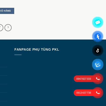
GIỎ HÀNG
7
N
FANPAGE PHỤ TÙNG PKL
0947827333
0913437738