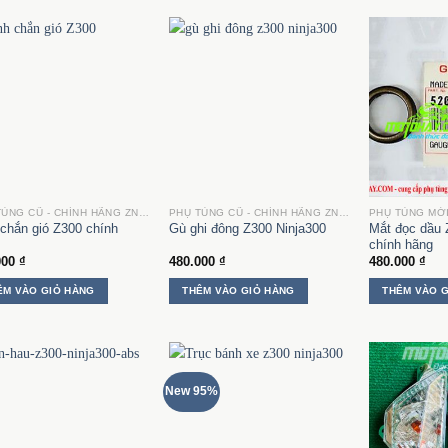
phẩm
này
có
nhiều
biến
thể.
Các
tùy
chọn
có
thể
PHỤ TÙNG CŨ - CHÍNH HÃNG ZN300
PHỤ TÙNG CŨ - CHÍNH HÃNG ZN300
được
chắn gió Z300 chính
Mắt đọc dầu 
Gù ghi đông Z300 Ninja300
chính hãng
chọn
000
₫
480.000
₫
480.000
₫
trên
trang
ÊM VÀO GIỎ HÀNG
THÊM VÀO GIỎ HÀNG
THÊM VÀO 
sản
phẩm
New 95%