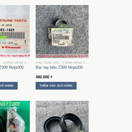
PHỤ TÙNG MỚI - CHÍNH HÃNG ZN300
PHỤ TÙNG MỚI - CHÍNH HÃNG ZN300
Z300 Ninja300
Bạc tay biên Z300 Ninja300
480.000
₫
GIỎ HÀNG
THÊM VÀO GIỎ HÀNG