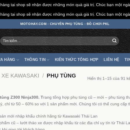
àng tại shop sẽ nhận được những món quà giá trị. Chúc bạn một ngày
àng tại shop sẽ nhận được những món quà giá trị. Chúc bạn một ngày
MOTOHAY.COM - CHUYÊN PHỤ TÙNG - ĐỒ CHƠI PKL
Tìm
kiếm:
A HÀNG
THÔNG TIN
KIẾN THỨC TỔNG HỢP
LIÊN HỆ
TI
 XE KAWASAKI
/
PHỤ TÙNG
Hiển thị 1–15 của 91 k
tùng Z300 Ninja300. T
rang tổng hợp phụ tùng cũ – mới – phụ tùng th
lý, chỉ từ 50 – 60% so với 1 sản phẩm mới. Chúng tôi có thể cung cấp
sản mới nhập khẩu chính hãng từ Kawasaki Thái Lan
phẩm cũ – lướt tháo xe được nhập khẩu từ các địa chỉ uy tín từ Thái La
c khi giao tới khách hàng.