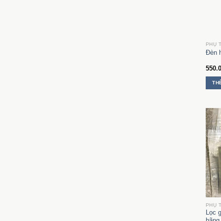
Đèn 
550.
TH
Lọc g
hãng