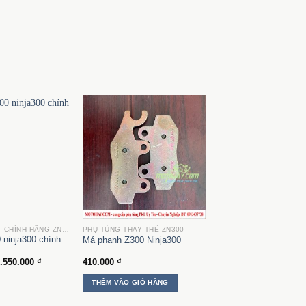
PHỤ TÙNG CŨ - CHÍNH HÃNG ZN300
PHỤ TÙNG THAY THẾ ZN300
 ninja300 chính
Má phanh Z300 Ninja300
Khoảng
.550.000
₫
410.000
₫
giá:
từ
THÊM VÀO GIỎ HÀNG
350.000 ₫
đến
2.550.000 ₫