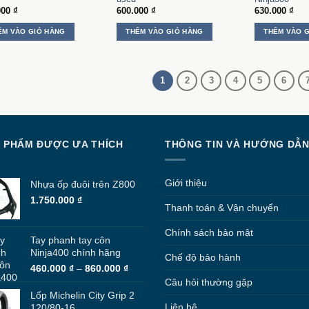
chọn
chọn
000
₫
600.000
₫
630.000
₫
trên
trên
trang
trang
ÊM VÀO GIỎ HÀNG
THÊM VÀO GIỎ HÀNG
THÊM VÀO 
sản
sản
phẩm
phẩm
1
2
3
4
5
6
 PHẨM ĐƯỢC ƯA THÍCH
THÔNG TIN VÀ HƯỚNG DẪ
Giới thiệu
Nhựa ốp đuôi trên Z800
1.750.000
₫
Thanh toán & Vận chuyển
Chính sách bảo mật
Tay phanh tay côn
Ninja400 chính hãng
Chế độ bảo hành
Khoảng
460.000
₫
–
860.000
₫
giá:
Câu hỏi thường gặp
từ
Lốp Michelin City Grip 2
460.000 ₫
Liên hệ
120/80-16